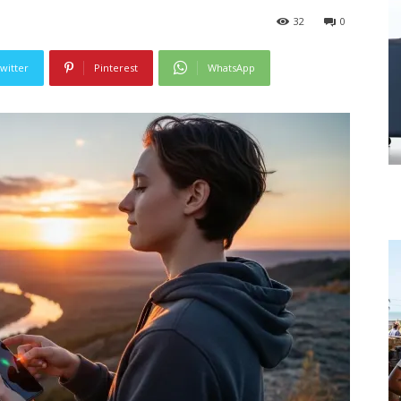
32
0
witter
Pinterest
WhatsApp