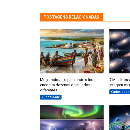
POSTAGENS RELACIONADAS
Moçambique: o país onde o Índico
7 Mistérios
encontra dezenas de mundos
Intrigam os 
diferentes
Curiosidade
Curiosidade