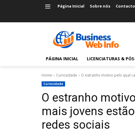
Página Inicial
Sobre nós
Contacto
PÁGINA INICIAL
LICENCIATURAS & PÓ
Home
Curiosidade
O estranho motivo pelo qual c
Curiosidade
O estranho motivo
mais jovens estã
redes sociais