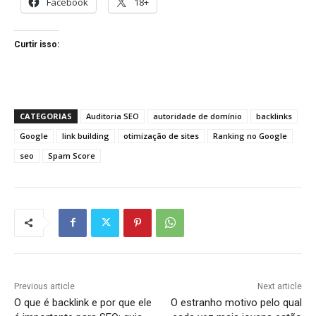
Facebook
18+
Curtir isso:
CATEGORIAS
Auditoria SEO
autoridade de domínio
backlinks
Google
link building
otimização de sites
Ranking no Google
seo
Spam Score
Previous article
Next article
O que é backlink e por que ele
O estranho motivo pelo qual