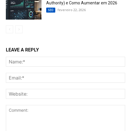
Authority) e Como Aumentar em 2026
fevereiro 22, 2026
SEO
LEAVE A REPLY
Na
Ema
Web