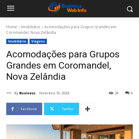
Home
Imobiliário
Acomodações para Grupos Grandes em
Coromandel, Nova Zelândia
Imobiliário
Viagens
Acomodações para Grupos
Grandes em Coromandel,
Nova Zelândia
By
Business
fevereiro 10, 2026
29
0
Facebook
Twitter