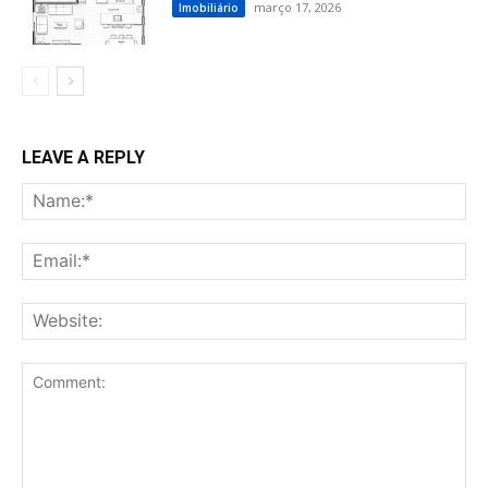
março 17, 2026
Imobiliário
LEAVE A REPLY
Na
Ema
Web