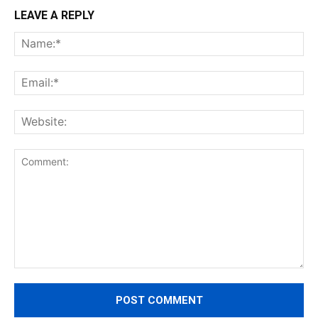
LEAVE A REPLY
Na
Ema
Web
Comment: