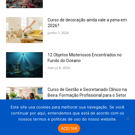
Curso de decoração ainda vale a pena em
2026?
junho 1, 2026
12 Objetos Misteriosos Encontrados no
Fundo do Oceano
março 8, 2026
Curso de Gestão e Secretariado Clínico na
Beira: Formação Profissional para o Setor
da Saúde
Este site usa cookies para melhorar sua navegação. Se você
junho 5, 2026
continuar por aqui, entendemos que está de acordo com os
nossos termos e politicas de uso do nosso website.
Load more
ACEITAR