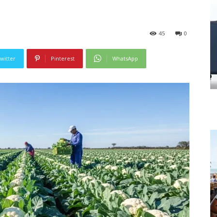
45
0
witter
Pinterest
WhatsApp