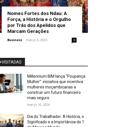
Nomes Fortes dos Ndau: A
Força, a História e o Orgulho
por Trás dos Apelidos que
Marcam Gerações
Business
-
março 3, 2026
0
+VISITADAS
Millennium BIM lança “Poupança
Mulher”: iniciativa que incentiva
mulheres moçambicanas a
construir um futuro financeiro
mais seguro
março 10, 2026
Dia do Trabalhador: A História, o
Significado e a Importância do 1