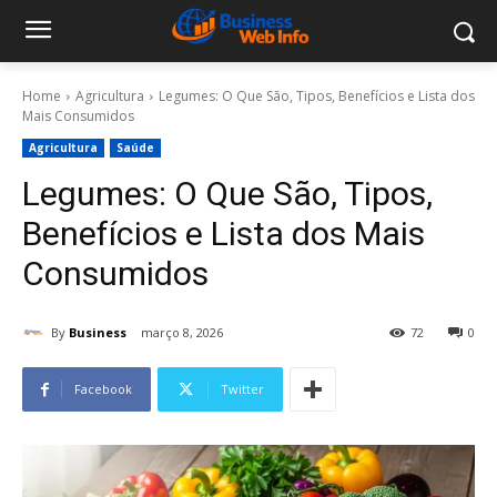
Home
Agricultura
Legumes: O Que São, Tipos, Benefícios e Lista dos
Mais Consumidos
Agricultura
Saúde
Legumes: O Que São, Tipos,
Benefícios e Lista dos Mais
Consumidos
By
Business
março 8, 2026
72
0
Facebook
Twitter