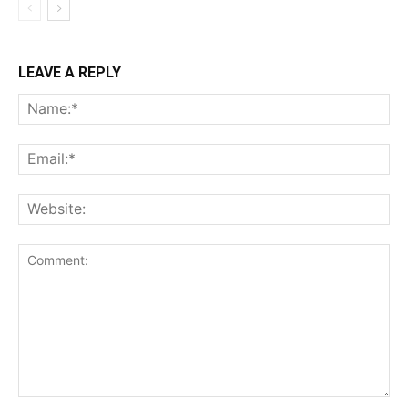
LEAVE A REPLY
Na
Ema
Web
Comment: