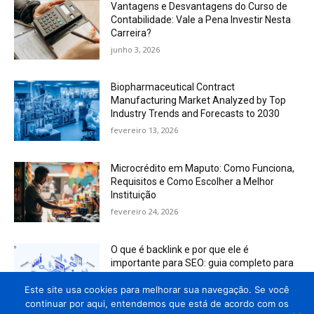
Vantagens e Desvantagens do Curso de
Contabilidade: Vale a Pena Investir Nesta
Carreira?
junho 3, 2026
Biopharmaceutical Contract
Manufacturing Market Analyzed by Top
Industry Trends and Forecasts to 2030
fevereiro 13, 2026
Microcrédito em Maputo: Como Funciona,
Requisitos e Como Escolher a Melhor
Instituição
fevereiro 24, 2026
O que é backlink e por que ele é
importante para SEO: guia completo para
dominar o Google
Este site usa cookies para melhorar sua navegação. Se você
fevereiro 27, 2026
continuar por aqui, entendemos que está de acordo com os