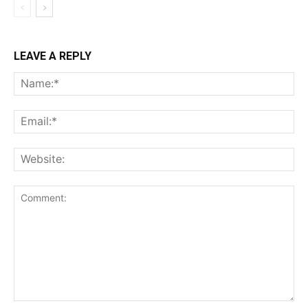
LEAVE A REPLY
Na
Ema
Web
Comment: