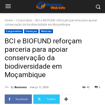
Home
Corporativo
BCI e BIOFUND reforçam parceria para apoiar
conservação da biodiversidade em Moçambique
Corporativo
Finanças
Noticias
BCI e BIOFUND reforçam
parceria para apoiar
conservação da
biodiversidade em
Moçambique
By
Business
março 11, 2026
40
0
Facebook
Twitter