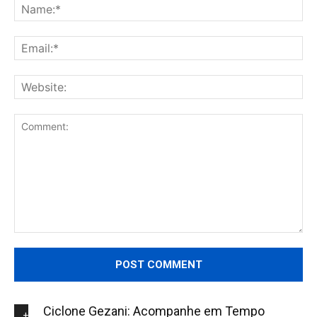
Na
Ema
Web
Comment:
Ciclone Gezani: Acompanhe em Tempo
+NOVIDADES