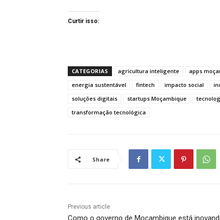
Curtir isso:
CATEGORIAS
agricultura inteligente
apps moça
energia sustentável
fintech
impacto social
in
soluções digitais
startups Moçambique
tecnolog
transformação tecnológica
Share
Previous article
Como o governo de Moçambique está inovan