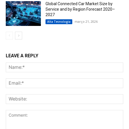
Global Connected Car Market Size by
Service and by Region Forecast 2020–
2027
março 21, 2026
Alta Tecnologia
LEAVE A REPLY
Na
Ema
Web