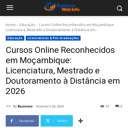
Home
Educação
Cursos Online Reconhecidos em Moçambique:
Licenciatura, Mestrado e Doutoramento à Distância em...
Educação
Licenciaturas & Pós-Graduações
Cursos Online Reconhecidos
em Moçambique:
Licenciatura, Mestrado e
Doutoramento à Distância em
2026
By
Business
fevereiro 26, 2026
57
0
Facebook
Twitter