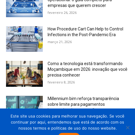
empresas que querem crescer
fevereiro 26, 2026
How Procedure Cart Can Help to Control
Infections in the Post-Pandemic Era
março 21, 2026
Como a tecnologia está transformando
Moçambique em 2026: inovação que você
precisa conhecer
fevereiro 8, 2026
Millennium bim reforça transparência
sobre limite para pagamentos
internacionais com cartões
Este site usa cookies para melhorar sua navegação. Se você
março 6, 2026
continuar por aqui, entendemos que está de acordo com os
nossos termos e politicas de uso do nosso website.
Load more