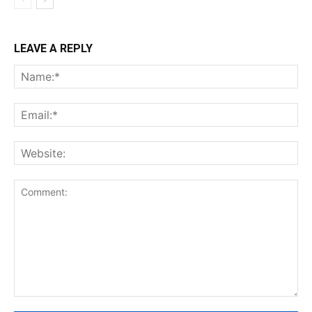
LEAVE A REPLY
Na
Ema
Web
Comment: