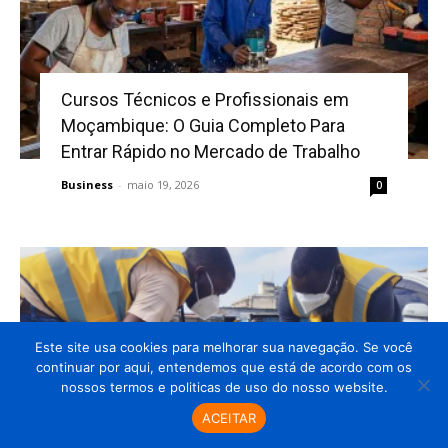
Cursos Técnicos e Profissionais em
Moçambique: O Guia Completo Para
Entrar Rápido no Mercado de Trabalho
Business
-
maio 19, 2026
0
Este site usa cookies para melhorar sua navegação. Se você
continuar por aqui, entendemos que está de acordo com os
nossos termos e politicas de uso do nosso website.
ACEITAR