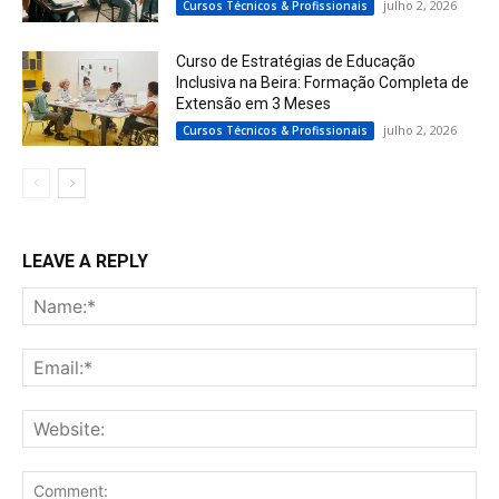
julho 2, 2026
Cursos Técnicos & Profissionais
Curso de Estratégias de Educação
Inclusiva na Beira: Formação Completa de
Extensão em 3 Meses
julho 2, 2026
Cursos Técnicos & Profissionais
LEAVE A REPLY
Na
Ema
Web