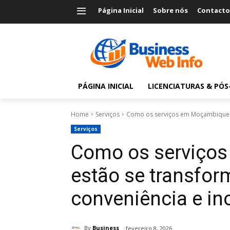
Página Inicial
Sobre nós
Contacto
PÁGINA INICIAL
LICENCIATURAS & PÓ
Home
Serviços
Como os serviços em Moçambique e
Serviços
Como os serviço
estão se transfo
conveniência e in
By
Business
fevereiro 8, 2026