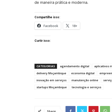
de maneira prática e moderna.
Compartilhe isso:
Facebook
18+
Curtir isso:
CATEGORIAS
agendamento digital
aplicativos 
delivery Moçambique
economia digital
empreen
inovação em serviços
manutenção online
servi
startups Moçambique
tecnologia e serviços
Share