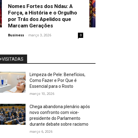
Nomes Fortes dos Ndau: A
Força, a História e o Orgulho
por Trás dos Apelidos que
Marcam Gerações
Business
-
março 3, 2026
0
+VISITADAS
Limpeza de Pele: Benefícios,
Como Fazer e Por Que é
Essencial para o Rosto
março 10, 2026
Chega abandona plenário após
novo confronto com vice-
presidente do Parlamento
durante debate sobre racismo
março 6, 2026