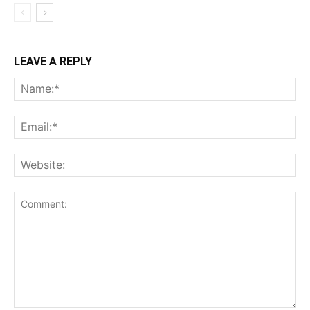
LEAVE A REPLY
Na
Ema
Web