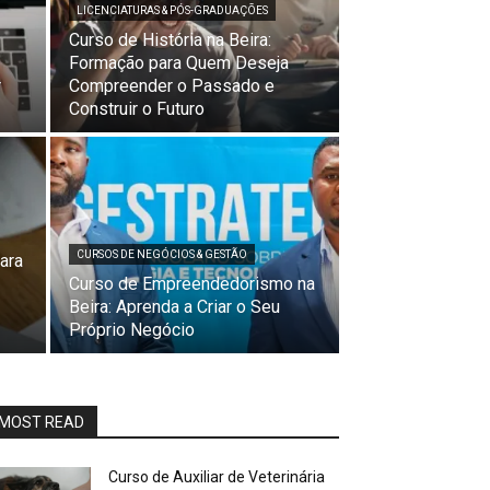
LICENCIATURAS & PÓS-GRADUAÇÕES
Curso de História na Beira:
Formação para Quem Deseja
r
Compreender o Passado e
Construir o Futuro
CURSOS DE NEGÓCIOS & GESTÃO
ara
Curso de Empreendedorismo na
Beira: Aprenda a Criar o Seu
Próprio Negócio
MOST READ
Curso de Auxiliar de Veterinária