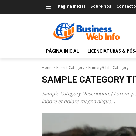
Página Inicial
Sobre nós
Contacto
PÁGINA INICIAL
LICENCIATURAS & PÓ
Home
Parent Category
Primary/Child Category
SAMPLE CATEGORY TI
Sample Category Description. ( Lorem ips
labore et dolore magna aliqua. )