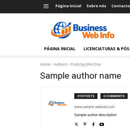
Página Inicial
Sobre nós
Contacto
PÁGINA INICIAL
LICENCIATURAS & PÓ
Home
Authors
Posts by John Doe
Sample author name
219 POSTS
0 COMMENTS
www.sample-website.com
Sample author description