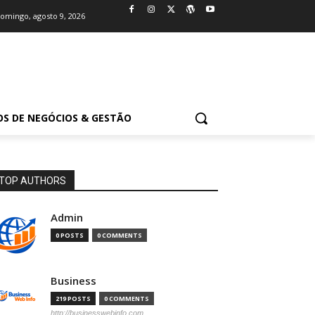
omingo, agosto 9, 2026
OS DE NEGÓCIOS & GESTÃO
TOP AUTHORS
Admin
0 POSTS
0 COMMENTS
Business
219 POSTS
0 COMMENTS
http://businesswebinfo.com