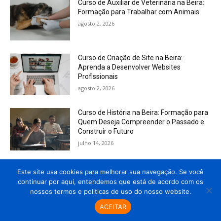
Curso de Auxiliar de Veterinária na Beira:
Formação para Trabalhar com Animais
agosto 2, 2026
Curso de Criação de Site na Beira:
Aprenda a Desenvolver Websites
Profissionais
agosto 2, 2026
Curso de História na Beira: Formação para
Quem Deseja Compreender o Passado e
Construir o Futuro
julho 14, 2026
Curso de Gestão Financeira para
Este site usa cookies para melhorar sua navegação. Se você
Empreendedores na Beira: Aprenda a
continuar por aqui, entendemos que está de acordo com os
Administrar um Negócio com Sucesso
nossos termos e politicas de uso do nosso website.
julho 10, 2026
ACEITAR