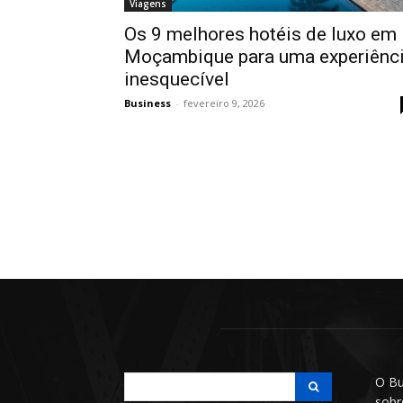
Viagens
Os 9 melhores hotéis de luxo em
Moçambique para uma experiênc
inesquecível
Business
-
fevereiro 9, 2026
O Bu
sobr