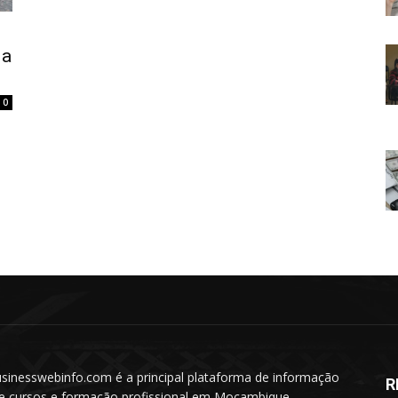
ia
0
sinesswebinfo.com é a principal plataforma de informação
R
e cursos e formação profissional em Moçambique.