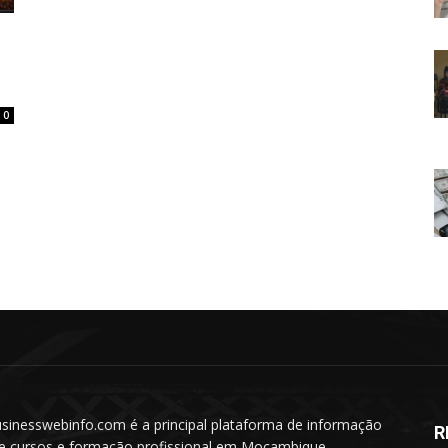
0
sinesswebinfo.com é a principal plataforma de informação
R
e cursos e formação profissional em Moçambique.