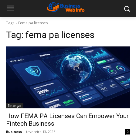
Tags
Fema pa licenses
Tag:
fema pa licenses
Finanças
How FEMA PA Licenses Can Empower Your
Fintech Business
Business
-
fevereiro 13, 2026
0