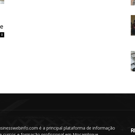
de
0
sinesswebinfo.com é a principal plataforma de informação
R
e cursos e formação profissional em Moçambique.